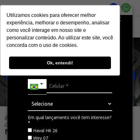
Utilizamos cookies para oferecer melhor
Resgate seu cupom de desconto
experiência, melhorar o desempenho, analisar
para aposentar aquilo que já não te
Página inicial
Serviços
como você interage em nosso site e
representa mais.
personalizar conteúdo. Ao utilizar este site, você
Nossos serviços
concorda com o uso de cookies.
Ok, entendi!
AGENDAR SERVIÇOS
Em qual lançamento você tem interesse?
*
Nossos Serviços
Haval H6 26
Wey 07