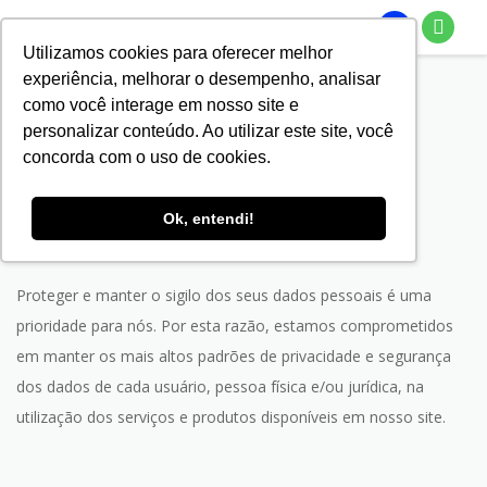
Utilizamos cookies para oferecer melhor
experiência, melhorar o desempenho, analisar
Página Inicial
Política de Privacidade
como você interage em nosso site e
personalizar conteúdo. Ao utilizar este site, você
Política de Privacidade
concorda com o uso de cookies.
Política de privacidade e segurança de dados
Ok, entendi!
Caros amigos, clientes e parceiros.
Proteger e manter o sigilo dos seus dados pessoais é uma
prioridade para nós. Por esta razão, estamos comprometidos
em manter os mais altos padrões de privacidade e segurança
dos dados de cada usuário, pessoa física e/ou jurídica, na
utilização dos serviços e produtos disponíveis em nosso site.