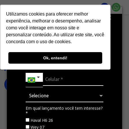
Utilizamos cookies para oferecer melhor
Resgate seu cupom de desconto
experiência, melhorar o desempenho, analisar
para aposentar aquilo que já não te
Página Inicial
Ofertas
WEY 07 DARK EDITION 2027
como você interage em nosso site e
representa mais.
personalizar conteúdo. Ao utilizar este site, você
GWM
WEY 07 DARK EDITION 2027
concorda com o uso de cookies.
DARK EDITION
Ok, entendi!
O SUV híbrido de luxo da GWM
Híbrido Plug-in com máxima eficiência
517cv de potência 4,9 s
COMPRE AGORA
Em qual lançamento você tem interesse?
*
Haval H6 26
Wey 07