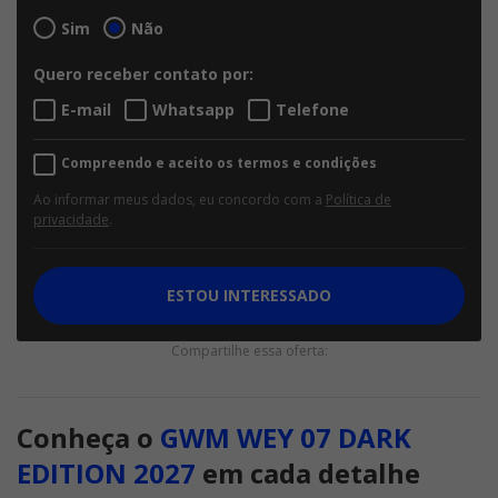
Sim
Não
Quero receber contato por:
E-mail
Whatsapp
Telefone
Compreendo e aceito os termos e condições
Ao informar meus dados, eu concordo com a
Política de
privacidade
.
ESTOU INTERESSADO
Compartilhe essa oferta:
Conheça o
GWM WEY 07 DARK
EDITION 2027
em cada detalhe