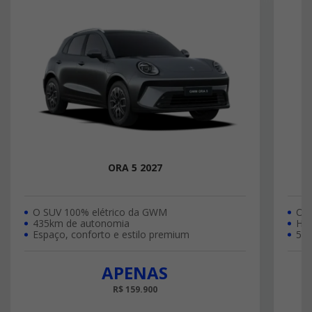
ORA 5 2027
O SUV 100% elétrico da GWM
O S
435km de autonomia
Híb
Espaço, conforto e estilo premium
517
APENAS
R$ 159.900