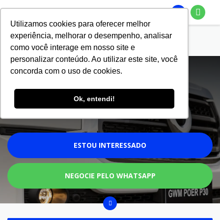
Utilizamos cookies para oferecer melhor
experiência, melhorar o desempenho, analisar
Página Inicial
Novos
GWM POER P30 2026
como você interage em nosso site e
personalizar conteúdo. Ao utilizar este site, você
GWM
POER P30 2026
concorda com o uso de cookies.
Versões a partir de
Ok, entendi!
R$ 220.000,00
ESTOU INTERESSADO
NEGOCIE PELO WHATSAPP