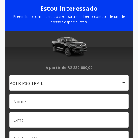
Estou Interessado
Preencha o formulário abaixo para receber o contato de um de
nossos especialistas:
A partir de
R$ 220.000,00
POER P30 TRAIL