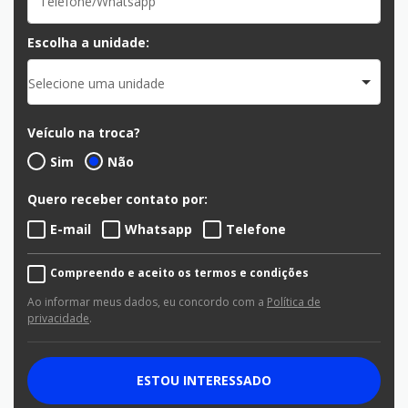
Escolha a unidade:
Selecione uma unidade
Veículo na troca?
Sim
Não
Quero receber contato por:
E-mail
Whatsapp
Telefone
Compreendo e aceito os termos e condições
Ao informar meus dados, eu concordo com a
Política de
privacidade
.
ESTOU INTERESSADO