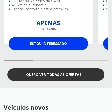
O SUV 100% elétrico da GWM
O S
435km de autonomia
Híb
Espaço, conforto e estilo premium
517
APENAS
R$ 159.900
ESTOU INTERESSADO
QUERO VER TODAS AS OFERTAS
Veículos novos