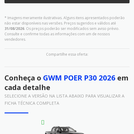
* Imagens meramente ilustrativas. Alguns itens apresentados poderão
não estar disponíveis nas versões. Preços sugeridos e válidos até
31/08/2026
. Os preços poderão ser modificados sem aviso prévio.
Consulte e confirme todas as informações com um de nossos
vendedores.
Compartilhe essa oferta:
Conheça o
GWM POER P30 2026
em
cada detalhe
SELECIONE A VERSÃO NA LISTA ABAIXO PARA VISUALIZAR A
FICHA TÉCNICA COMPLETA